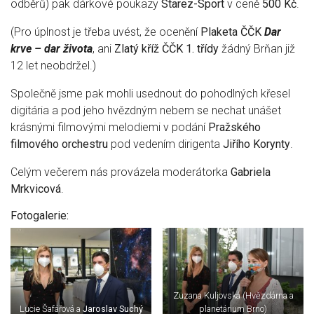
odběrů) pak dárkové poukazy
Starez-Sport
v ceně
500 Kč
.
(Pro úplnost je třeba uvést, že ocenění
Plaketa ČČK
Dar
krve – dar života
, ani
Zlatý kříž ČČK 1. třídy
žádný Brňan již
12 let neobdržel.)
Společně jsme pak mohli usednout do pohodlných křesel
digitária a pod jeho hvězdným nebem se nechat unášet
krásnými filmovými melodiemi v podání
Pražského
filmového orchestru
pod vedením dirigenta
Jiřího Korynty
.
Celým večerem nás provázela moderátorka
Gabriela
Mrkvicová
.
Fotogalerie:
Zuzana Kuljovská (Hvězdárna a
Lucie Šafářová a
Jaroslav Suchý
planetárium Brno)