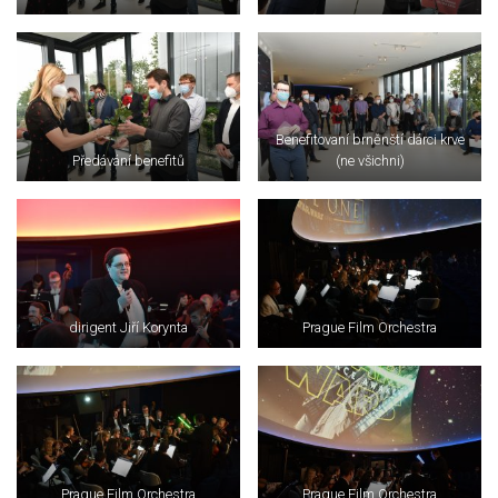
Benefitovaní brněnští dárci krve
Předávání benefitů
(ne všichni)
dirigent Jiří Korynta
Prague Film Orchestra
Prague Film Orchestra
Prague Film Orchestra