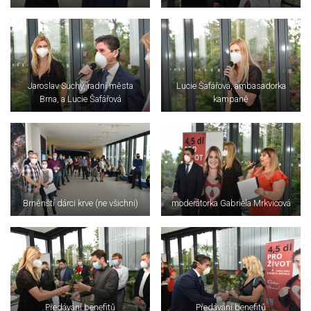
Jaroslav Suchý, radní města
Lucie Šafářová, ambasadorka
Brna, a Lucie Šafářová
kampaně
Brněnští dárci krve (ne všichni)
moderátorka Gabriela Mrkvicová
Předávání benefitů
Předávání benefitů