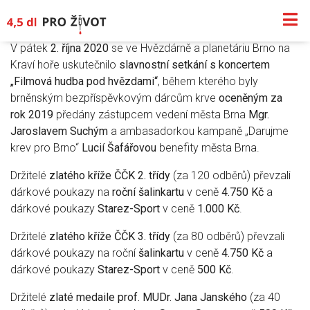
V pátek
2. října 2020
se ve Hvězdárně a planetáriu Brno na
Kraví hoře uskutečnilo
slavnostní setkání s koncertem
„Filmová hudba pod hvězdami“
, během kterého byly
brněnským bezpříspěvkovým dárcům krve
oceněným za
rok 2019
předány zástupcem vedení města Brna
Mgr.
Jaroslavem Suchým
a ambasadorkou kampaně „Darujme
krev pro Brno“
Lucií Šafářovou
benefity města Brna.
Držitelé
zlatého kříže ČČK 2. třídy
(za 120 odběrů) převzali
dárkové poukazy na
roční šalinkartu
v ceně
4.750 Kč
a
dárkové poukazy
Starez-Sport
v ceně
1.000 Kč
.
Držitelé
zlatého kříže ČČK 3. třídy
(za 80 odběrů) převzali
dárkové poukazy na roční
šalinkartu
v ceně
4.750 Kč
a
dárkové poukazy
Starez-Sport
v ceně
500 Kč
.
Držitelé
zlaté medaile prof. MUDr. Jana Janského
(za 40